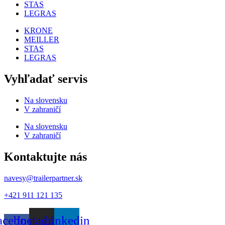
STAS
LEGRAS
KRONE
MEILLER
STAS
LEGRAS
Vyhľadať servis
Na slovensku
V zahraničí
Na slovensku
V zahraničí
Kontaktujte nás
navesy@trailerpartner.sk
+421
911 121 135
acebook-
Instagram
Linkedin