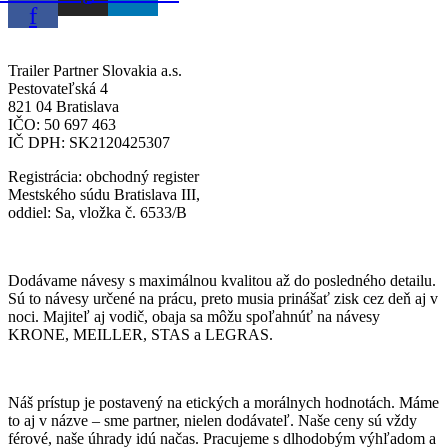
f
Trailer Partner Slovakia a.s.
Pestovateľská 4
821 04 Bratislava
IČO: 50 697 463
IČ DPH: SK2120425307
Registrácia: obchodný register
Mestského súdu Bratislava III,
oddiel: Sa, vložka č. 6533/B
Dodávame návesy s maximálnou kvalitou až do posledného detailu.
Sú to návesy určené na prácu, preto musia prinášať zisk cez deň aj v
noci. Majiteľ aj vodič, obaja sa môžu spoľahnúť na návesy
KRONE, MEILLER, STAS a LEGRAS.
Náš prístup je postavený na etických a morálnych hodnotách. Máme
to aj v názve – sme partner, nielen dodávateľ. Naše ceny sú vždy
férové, naše úhrady idú načas. Pracujeme s dlhodobým výhľadom a