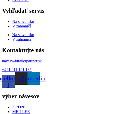
Vyhľadať servis
Na slovensku
V zahraničí
Na slovensku
V zahraničí
Kontaktujte nás
navesy@trailerpartner.sk
+421 911 121 135
acebook-
Instagram
Linkedin
f
výber návesov
KRONE
MEILLER